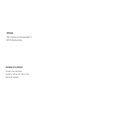
Adresse
150, Avenue de l'Espace Bât A1
59118 Wambrechies
Horaires d'ouverture
Ouvert tous les jours
de 9H à 12H et de 13H à 17H.
Fermé le samedi.