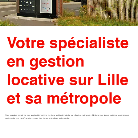
Votre spécialiste
en gestion
locative sur Lille
et sa métropole
Vous souhaitez obtenir de plus amples informations, ou visiter un bien immobilier sur Lille et sa métropole… N’hésitez pas à nous contacter ou venez nous
rendre visite pour bénéficier des conseils d’un de nos spécialistes en immobilier.