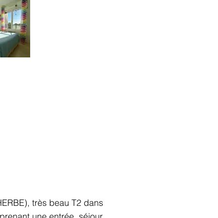
HERBE), très beau T2 dans
mprenant une entrée, séjour