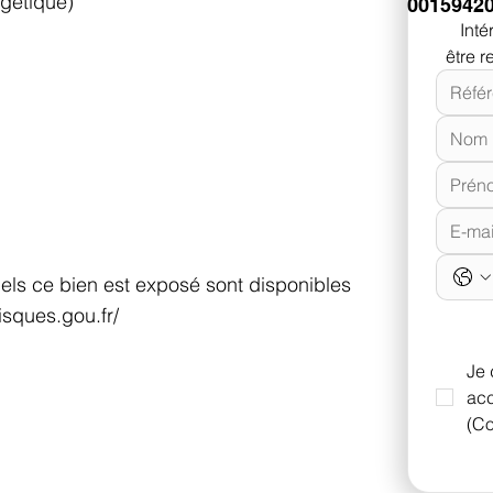
gétique)
0015942
être r
uels ce bien est exposé sont disponibles
isques.gou.fr/
Je 
acc
(Co