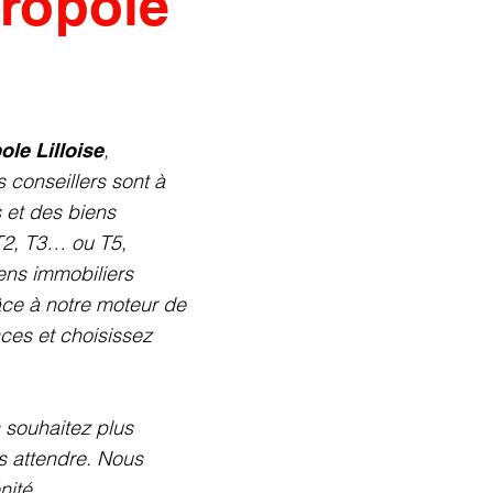
tropole
,
ole Lilloise
 conseillers sont à
 et des biens
T2, T3… ou T5,
ens immobiliers
râce à notre moteur de
ces et choisissez
 souhaitez plus
us attendre. Nous
nité.