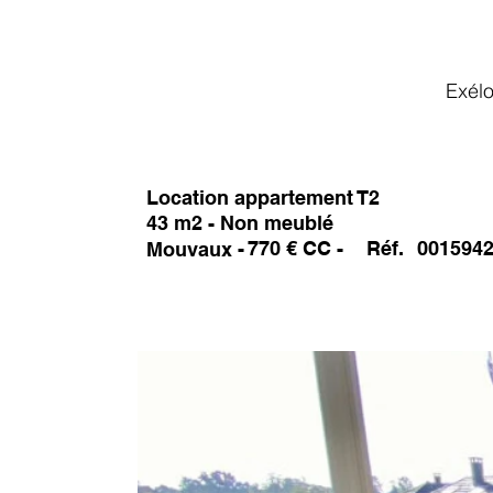
Exél
Location appartement T2
43 m2 - Non meublé
-
Réf.
001594
-
770
€ CC
Mouvaux